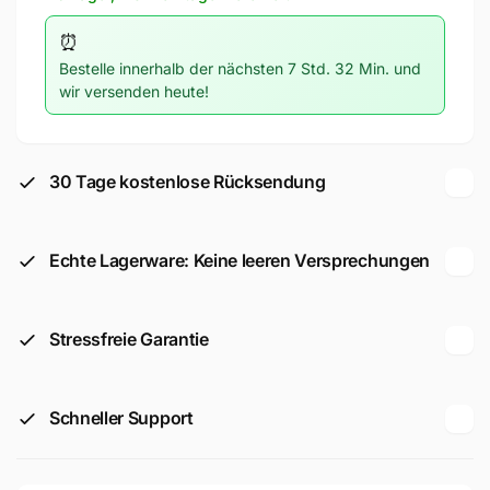
Expert
Professional
M480
Expert
⏰
Schleifnetz
M480
Bestelle innerhalb der nächsten 7 Std. 32 Min. und
für
Schleifnetz
wir versenden heute!
Deltaschleifer,
für
93
Deltaschleifer,
mm,
93
G
mm,
30 Tage kostenlose Rücksendung
320,
G
5-
320,
tlg.
5-
(2608900723)
Echte Lagerware: Keine leeren Versprechungen
tlg.
(2608900723)
Stressfreie Garantie
Schneller Support