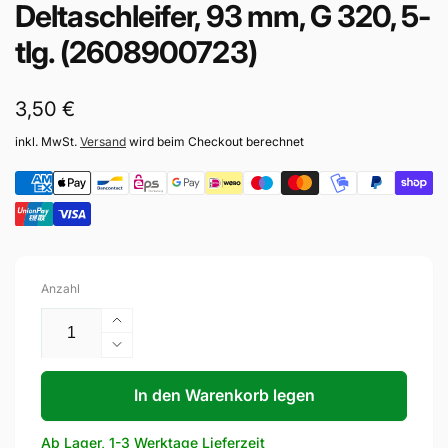
Deltaschleifer, 93 mm, G 320, 5-
tlg. (2608900723)
Normaler
3,50 €
Preis
inkl. MwSt.
Versand
wird beim Checkout berechnet
Anzahl
Erhöhe
die
Verringere
Menge
die
für
Menge
In den Warenkorb legen
Bosch
für
Professional
Bosch
Ab Lager, 1-3 Werktage Lieferzeit