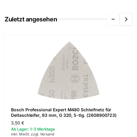
Zuletzt angesehen
Bosch Professional Expert M480 Schleifnetz für
Deltaschleifer, 93 mm, G 320, 5-tlg. (2608900723)
Normaler
3,50 €
Ab Lager: 1–3 Werktage
Preis
inkl. MwSt. zzgl. Versand